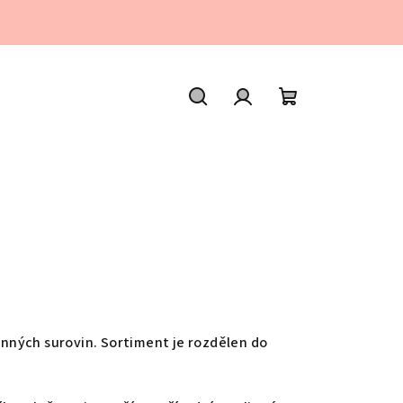
Hledat
Přihlášení
Nákupní
košík
inných surovin. Sortiment je rozdělen do