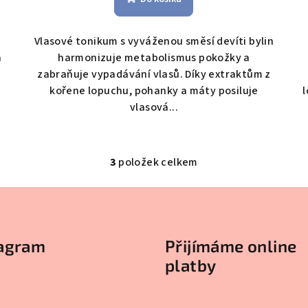
Vlasové tonikum s vyváženou směsí devíti bylin
a
harmonizuje metabolismus pokožky a
zabraňuje vypadávání vlasů. Díky extraktům z
.
kořene lopuchu, pohanky a máty posiluje
vlasová...
3
položek celkem
O
v
l
á
tagram
Přijímáme online
d
platby
a
c
í