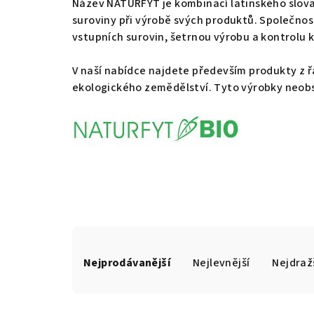
Název NATURFYT je kombinací latinského slova “n
suroviny při výrobě svých produktů. Společnos
vstupních surovin, šetrnou výrobu a kontrolu k
V naší nabídce najdete především produkty z ř
ekologického zemědělství. Tyto výrobky neobsa
Ř
Nejprodávanější
Nejlevnější
Nejdraž
a
z