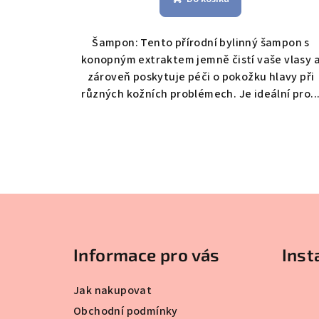
ů
Šampon: Tento přírodní bylinný šampon s
konopným extraktem jemně čistí vaše vlasy 
zároveň poskytuje péči o pokožku hlavy při
různých kožních problémech. Je ideální pro..
Z
á
Informace pro vás
Ins
p
a
Jak nakupovat
t
Obchodní podmínky