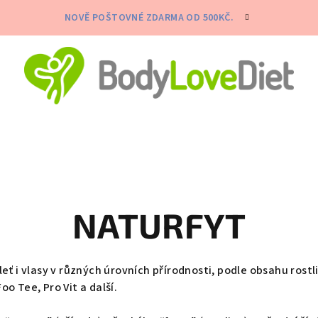
NOVĚ POŠTOVNÉ ZDARMA OD 500KČ.
NATURFYT
ť i vlasy v různých úrovních přírodnosti, podle obsahu rostl
oo Tee, Pro Vit a další.