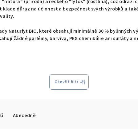
atura” (příroda) a řeckého “fytos” (rostlina), což odráží cíl
t klade důraz na účinnost a bezpečnost svých výrobků a také 
vality.
ady Naturfyt BIO, které obsahují minimálně 30 % bylinných vý
hují žádné parfémy, barviva, PEG chemikálie ani sulfáty a ne
Otevřít filtr
ší
Abecedně