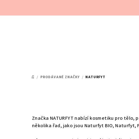
Přejít
na
obsah
/
PRODÁVANÉ ZNAČKY
/
NATURFYT
DOMŮ
Značka NATURFYT nabízí kosmetiku pro tělo, ple
několika řad, jako jsou Naturfyt BIO, Naturfyt, F