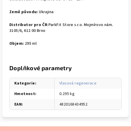
Země původu:
Ukrajina
Distributor pro ČR
:
ParkFit Store s.r.o. Mojmírovo nám.
3105/6, 612 00 Brno
Objem:
295 ml
Doplňkové parametry
Kategorie
:
Vlasová regenerace
Hmotnost
:
0.295 kg
EAN
:
4820168434952
Z