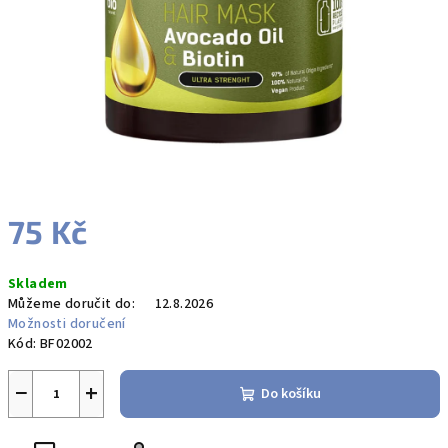
75 Kč
Měrná
Skladem
cena:
Můžeme doručit do:
12.8.2026
Možnosti doručení
Kód:
BF02002
−
+
Do košíku