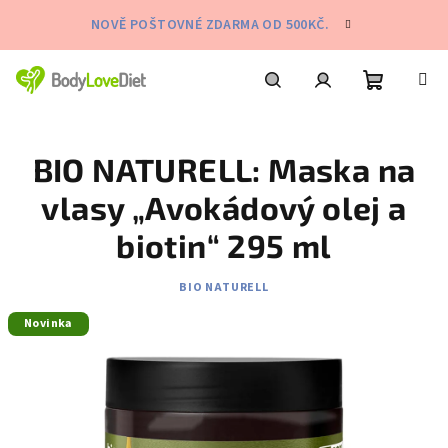
Přejít
NOVĚ POŠTOVNÉ ZDARMA OD 500KČ.
na
obsah
Nákupní
Hledat
Přihlášení
BIO NATURELL: Maska na
košík
vlasy „Avokádový olej a
biotin“ 295 ml
BIO NATURELL
Novinka