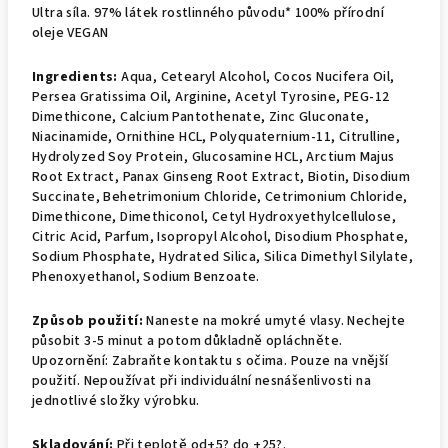
Ultra síla. 97% látek rostlinného původu* 100% přírodní
oleje VEGAN
Ingredients:
Aqua, Cetearyl Alcohol, Cocos Nucifera Oil,
Persea Gratissima Oil, Arginine, Acetyl Tyrosine, PEG-12
Dimethicone, Calcium Pantothenate, Zinc Gluconate,
Niacinamide, Ornithine HCL, Polyquaternium-11, Citrulline,
Hydrolyzed Soy Protein, Glucosamine HCL, Arctium Majus
Root Extract, Panax Ginseng Root Extract, Biotin, Disodium
Succinate, Behetrimonium Chloride, Cetrimonium Chloride,
Dimethicone, Dimethiconol, Cetyl Hydroxyethylcellulose,
Citric Acid, Parfum, Isopropyl Alcohol, Disodium Phosphate,
Sodium Phosphate, Hydrated Silica, Silica Dimethyl Silylate,
Phenoxyethanol, Sodium Benzoate.
Způsob použití:
Naneste na mokré umyté vlasy. Nechejte
působit 3-5 minut a potom důkladně opláchněte.
Upozornění: Zabraňte kontaktu s očima. Pouze na vnější
použití. Nepoužívat při individuální nesnášenlivosti na
jednotlivé složky výrobku.
Skladování:
Při teplotě od+5? do +25?.