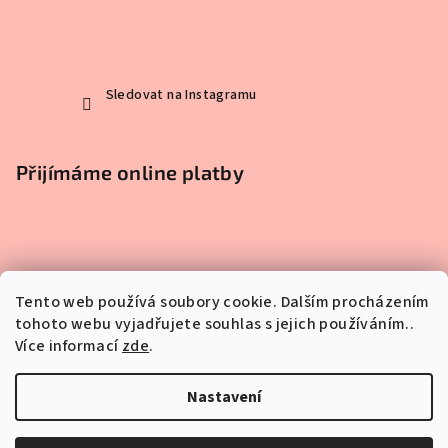
Sledovat na Instagramu
Přijímáme online platby
Tento web používá soubory cookie. Dalším procházením
tohoto webu vyjadřujete souhlas s jejich používáním..
Facebook
Více informací
zde
.
Nastavení
Copyright 2026
BodyLoveDiet
. Všechna práva vyhrazena.
Upravit nastavení cookies