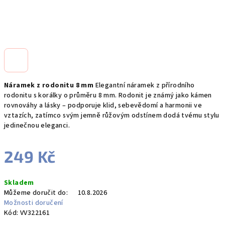
Náramek z rodonitu 8 mm
Elegantní náramek z přírodního
rodonitu s korálky o průměru 8 mm. Rodonit je známý jako kámen
rovnováhy a lásky – podporuje klid, sebevědomí a harmonii ve
vztazích, zatímco svým jemně růžovým odstínem dodá tvému stylu
jedinečnou eleganci.
249 Kč
Měrná
Skladem
cena:
Můžeme doručit do:
10.8.2026
Možnosti doručení
Kód:
VV322161