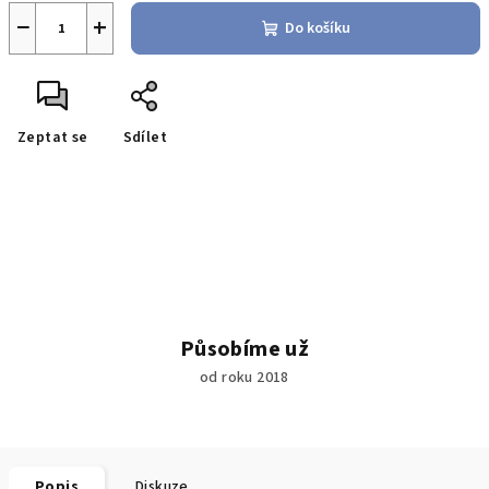
−
+
Do košíku
Zeptat se
Sdílet
Působíme už
od roku 2018
Popis
Diskuze