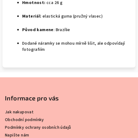
Hmotnost:
cca 26 g
Materiál
: elastická guma (pružný vlasec)
Původ kamene
: Brazílie
Dodané náramky se mohou mírně lišit, ale odpovídají
fotografiím
Z
á
p
Informace pro vás
a
Jak nakupovat
t
Obchodní podmínky
í
Podmínky ochrany osobních údajů
Napište nám