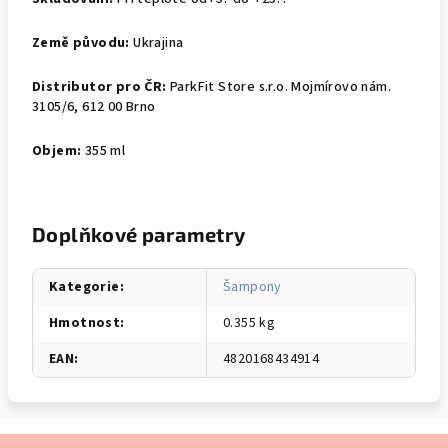
Země původu:
Ukrajina
Distributor pro ČR:
ParkFit Store s.r.o. Mojmírovo nám.
3105/6, 612 00 Brno
Objem:
355 ml
Doplňkové parametry
Kategorie
:
Šampony
Hmotnost
:
0.355 kg
EAN
:
4820168434914
Z