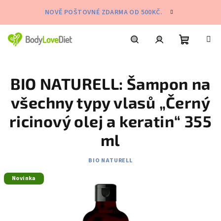
Přejít
NOVĚ POŠTOVNÉ ZDARMA OD 500KČ.
na
obsah
Nákupní
Hledat
Přihlášení
BIO NATURELL: Šampon na
košík
všechny typy vlasů „Černý
ricinový olej a keratin“ 355
ml
BIO NATURELL
Novinka