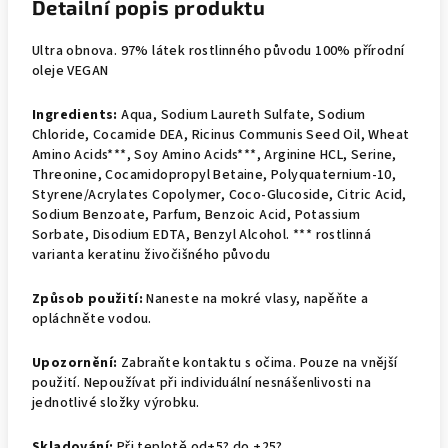
Detailní popis produktu
Ultra obnova. 97% látek rostlinného původu 100% přírodní
oleje VEGAN
Ingredients:
Aqua, Sodium Laureth Sulfate, Sodium
Chloride, Cocamide DEA, Ricinus Communis Seed Oil, Wheat
Amino Acids***, Soy Amino Acids***, Arginine HCL, Serine,
Threonine, Cocamidopropyl Betaine, Polyquaternium-10,
Styrene/Acrylates Copolymer, Coco-Glucoside, Citric Acid,
Sodium Benzoate, Parfum, Benzoic Acid, Potassium
Sorbate, Disodium EDTA, Benzyl Alcohol. *** rostlinná
varianta keratinu živočišného původu
Způsob použití:
Naneste na mokré vlasy, napěňte a
opláchněte vodou.
Upozornění:
Zabraňte kontaktu s očima. Pouze na vnější
použití. Nepoužívat při individuální nesnášenlivosti na
jednotlivé složky výrobku.
Skladování:
Při teplotě od+5? do +25?.